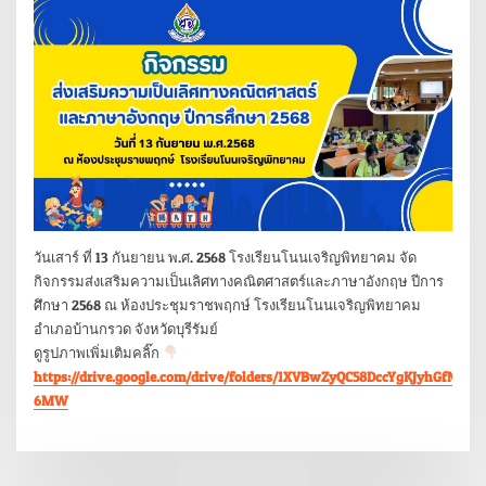
วันเสาร์ ที่ 13 กันยายน พ.ศ. 2568 โรงเรียนโนนเจริญพิทยาคม จัด
กิจกรรมส่งเสริมความเป็นเลิศทางคณิตศาสตร์และภาษาอังกฤษ ปีการ
ศึกษา 2568 ณ ห้องประชุมราชพฤกษ์ โรงเรียนโนนเจริญพิทยาคม
อำเภอบ้านกรวด จังหวัดบุรีรัมย์
ดูรูปภาพเพิ่มเติมคลิ๊ก
https://drive.google.com/drive/folders/1XVBwZyQC58DccYgKJyhGfNH8b
6MW