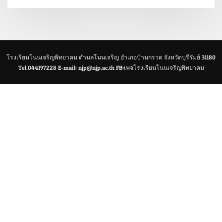
โรงเรียนโนนเจริญพิทยาคม ตำนลโนนเจริญ อำเภอบ้านกรวด จังหวัดบุรีรัมย์ 31180
Tel.044197228 E-mail: njp@njp.ac.th FB:เพจโรงเรียนโนนเจริญพิทยาคม