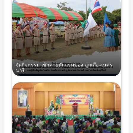
จัดกิจกรรม เข้าค่ายพักแรมของ ลูกเสือ-เนตร
นารี