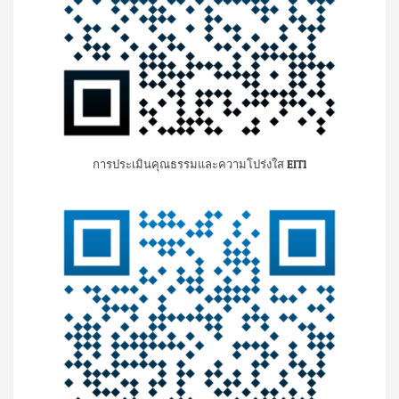
การประเมินคุณธรรมและความโปร่งใส EIT1