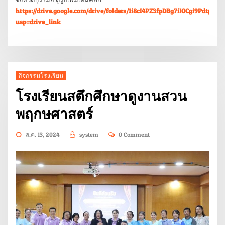
https://drive.google.com/drive/folders/1i8cI4PZ3fpDBg7iIOCgi9Pdtpzs2
usp=drive_link
กิจกรรมโรงเรียน
โรงเรียนสตึกศึกษาดูงานสวน
พฤกษศาสตร์
ส.ค. 13, 2024
system
0 Comment