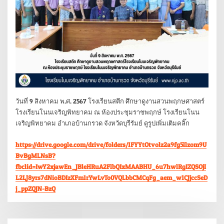
วันที่ 9 สิงหาคม พ.ศ. 2567 โรงเรียนสตึก ศึกษาดูงานสวนพฤกษศาสตร์
โรงเรียนโนนเจริญพิทยาคม ณ ห้องประชุมราชพฤกษ์ โรงเรียนโนน
เจริญพิทยาคม อำเภอบ้านกรวด จังหวัดบุรีรัมย์ ดูรูปเพิ่มเติมคลิ๊ก
https://drive.google.com/drive/folders/1FYYtOtvolz2a9fg5llzom9U
BvBgMLNsB?
fbclid=IwY2xjawEn_JBleHRuA2FlbQIxMAABHU_6u7hwlRgIZQSOjI
L2LJ8yrs7dNioBDIzXFm1rYwLvTo0VQLbbCMCqFg_aem_w1CJjccSeD
j_ppZQJN-BzQ