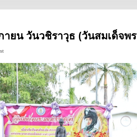
กายน วันวชิราวุธ (วันสมเด็จพ
nt