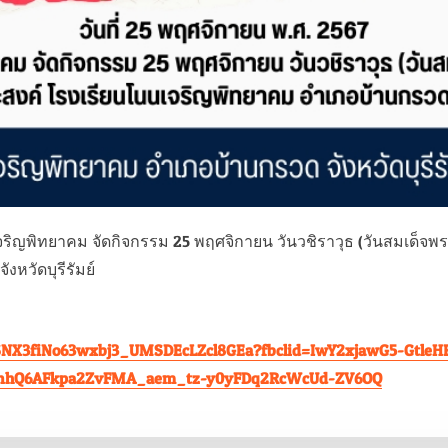
นเจริญพิทยาคม จัดกิจกรรม 25 พฤศจิกายน วันวชิราวุธ (วันสมเด็
หวัดบุรีรัมย์
/1qPSNX3fiNo63wxbj3_UMSDEcLZcl8GEa?fbclid=IwY2xjawG5-Gtl
nhQ6AFkpa2ZvFMA_aem_tz-y0yFDq2RcWcUd-ZV6OQ