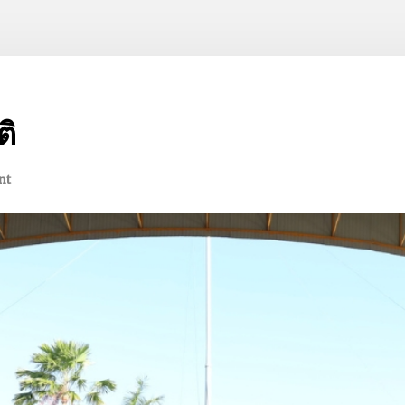
ติ
nt