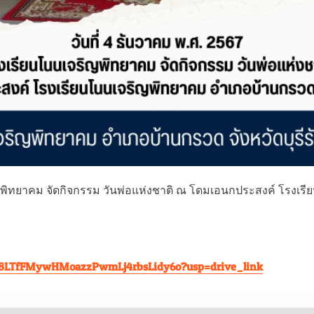
ริญพิทยาคม จัดกิจกรรม วันพ่อแห่งชาติ ณ โดมเอนกประสงค์ โรงเ
15NJ8LTfFMywHMoazzPwmLj4rbsLidy6o?usp=drive_link