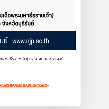
จพระมหาธีรราชเจ้า) ณ โดมเอนกประสงค์
eHRuA2FlbQIxMAABHdsCznF2-