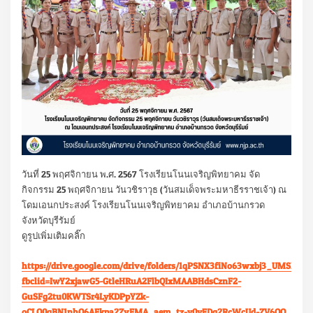
วันที่ 25 พฤศจิกายน พ.ศ. 2567 โรงเรียนโนนเจริญพิทยาคม จัด
กิจกรรม 25 พฤศจิกายน วันวชิราวุธ (วันสมเด็จพระมหาธีรราชเจ้า) ณ
โดมเอนกประสงค์ โรงเรียนโนนเจริญพิทยาคม อำเภอบ้านกรวด
จังหวัดบุรีรัมย์
ดูรูปเพิ่มเติมคลิ๊ก
https://drive.google.com/drive/folders/1qPSNX3fiNo63wxbj3_UMSDEcL
fbclid=IwY2xjawG5-GtleHRuA2FlbQIxMAABHdsCznF2-
GuSFg2tu0KWTSr4LyKDPpYZk-
oCLQ0gBN1nhQ6AFkpa2ZvFMA_aem_tz-y0yFDq2RcWcUd-ZV6OQ