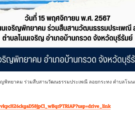
ริญพิทยาคม ร่วมสืบสานวัฒนธรรมประเพณี ลอยกระทง ตำบลโนนเจริญ 
1qe_vkpcH26ckgaD58jpCl_wBqrPTRiAP?usp=drive_link