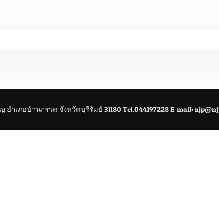
อำเภอบ้านกรวด จังหวัดบุรีรัมย์ 31180 Tel.044197228 E-mail: njp@n