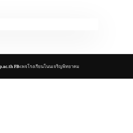
jp.ac.th FB:เพจโรงเรียนโนนเจริญพิทยาคม