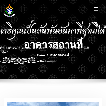
อาคารสถานที่
Home
อาคารสถานที่