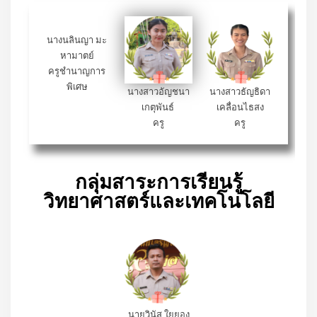
นางนลินญา มะ
นางสาวอัญชนา
นางสาวธัญธิดา
หามาตย์
เกตุพันธ์
เคลื่อนไธสง
ครูชำนาญการ
ครู
ครู
พิเศษ
กลุ่มสาระการเรียนรู้
วิทยาศาสตร์และเทคโนโลยี