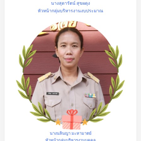
นางสุดารัตน์ สุขผดุง
หัวหน้ากลุ่มบริหารงานงบประมาณ
นางนลินญา มะหามาตย์
หัวหน้ากลุ่มบริหารงานบุคคล