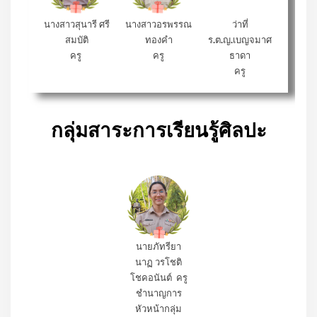
นางสาวสุนารี ศรี
นางสาวอรพรรณ
ว่าที่
สมบัติ
ทองคำ
ร.ต.ญ.เบญจมาศ
ครู
ครู
ธาดา
ครู
กลุ่มสาระการเรียนรู้ศิลปะ
นายภัทรียา
นาฏ วรโชติ
โชคอนันต์ ครู
ชำนาญการ