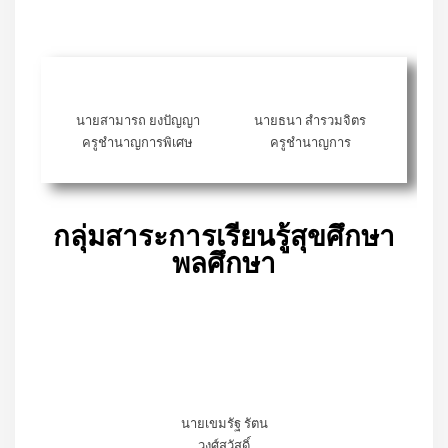
นายกนก นา
ประโคน ครู
ชำนาญพิเศษ
หัวหน้ากลุ่ม
สาระการเรียน
รู้การงาน
อาชีพ