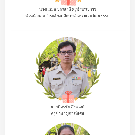
นางนฤมล บุตรสาลี ครูชำนาญการ
หัวหน้ากลุ่มสาระสังคมศึกษาศาสนาและวัฒนธรรม
นายมิตรชัย สิงห์วงศ์
ครูชำนาญการพิเศษ