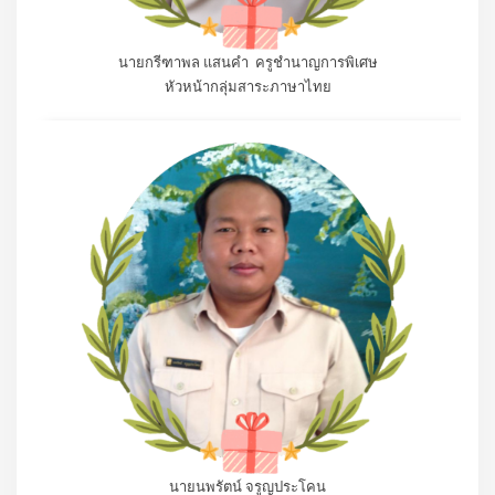
นายกรีฑาพล แสนคำ ครูชำนาญการพิเศษ
หัวหน้ากลุ่มสาระภาษาไทย
นายนพรัตน์ จรูญประโคน