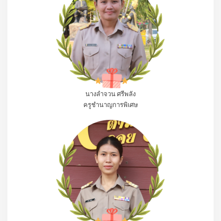
นางลำจวน ศรีพลัง
ครูชำนาญการพิเศษ