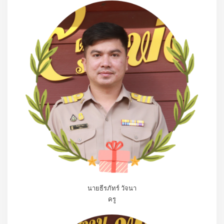
นายธีรภัทร์ วัจนา
ครู