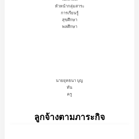
นายสามารถ ยงปัญญา
นายธนา สำรวมจิตร
ครูชำนาญการพิเศษ
ครูชำนาญการ
กลุ่มสาระการเรียนรู้สุขศึกษา
พลศึกษา
นายเขมรัฐ รัตน
วงศ์สวัสดิ์
หัวหน้ากลุ่มสาระ
การเรียนรู้
สุขศึกษา
พลศึกษา