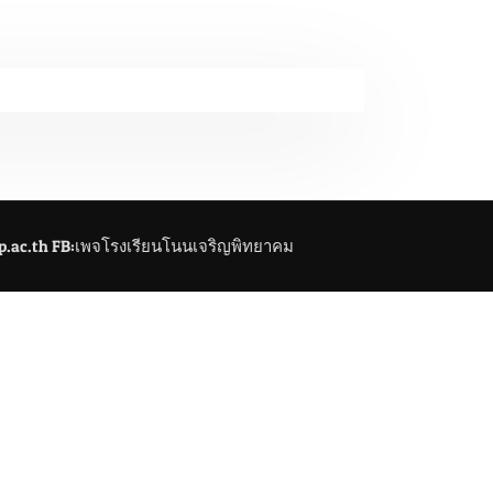
jp.ac.th FB:เพจโรงเรียนโนนเจริญพิทยาคม