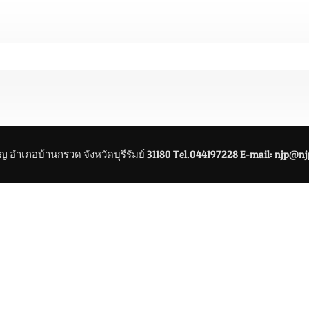
อำเภอบ้านกรวด จังหวัดบุรีรัมย์ 31180 Tel.044197228 E-mail: njp@n